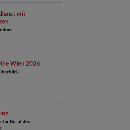
ienst mit
ren
iendom
ihe Wien 2026
Überblick
gion
für Beruf des
s