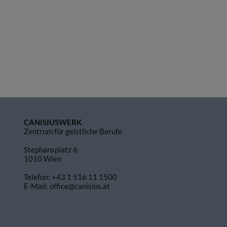
CANISIUSWERK
Zentrum für geistliche Berufe
Stephansplatz 6
1010 Wien
Telefon:
+43 1 516 11 1500
E-Mail:
office@canisius.at