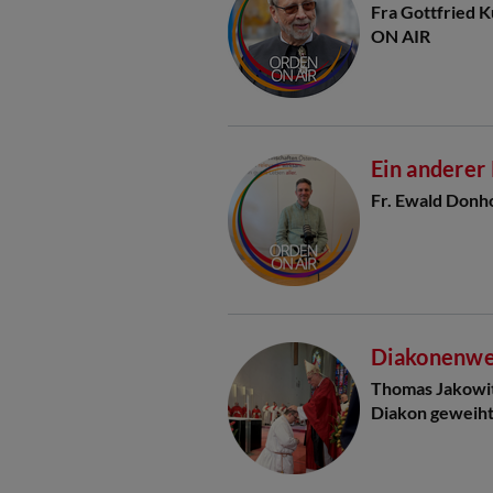
Fra Gottfried 
ON AIR
Ein anderer
Fr. Ewald Donh
Diakonenwei
Thomas Jakowi
Diakon geweih