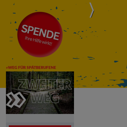
»WEG FÜR SPÄTBERUFENE