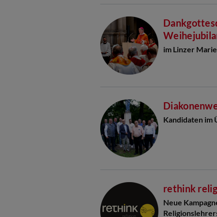
Dankgottesd
Weihejubila
im Linzer Mar
Diakonenwe
Kandidaten im 
rethink reli
Neue Kampagne 
Religionslehrer