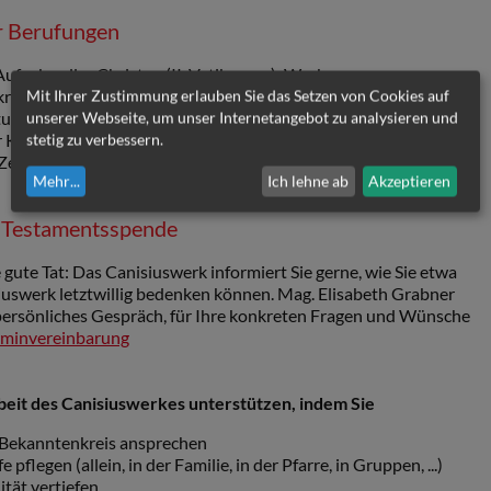
r Berufungen
ufgabe aller Christen (II. Vatikanum): Werbung neuer
eis, Pflege des Gebets um geistliche und kirchliche Berufe,
Mit Ihrer Zustimmung erlauben Sie das Setzen von Cookies auf
ritualität und Lebensgestaltung aus dem Glauben, Ansprechen
unserer Webseite, um unser Internetangebot zu analysieren und
Kirche" und "Spiritualität" in der pfarrlichen Arbeit und im
stetig zu verbessern.
eitschrift "miteinander" an Interessierte, Kontaktpflege zu
Mehr
...
Ich lehne ab
Akzeptieren
re Testamentsspende
zte gute Tat: Das Canisiuswerk informiert Sie gerne, wie Sie etwa
iuswerk letztwillig bedenken können. Mag. Elisabeth Grabner
n persönliches Gespräch, für Ihre konkreten Fragen und Wünsche
rminvereinbarung
beit des Canisiuswerkes unterstützen, indem Sie
d Bekanntenkreis ansprechen
pflegen (allein, in der Familie, in der Pfarre, in Gruppen, ...)
ität vertiefen