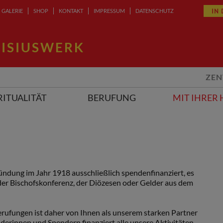
IN
GALERIE
SHOP
KONTAKT
IMPRESSUM
DATENSCHUTZ
ISIUSWERK
ZEN
RITUALITÄT
BERUFUNG
MIT IHRER 
ründung im Jahr 1918 ausschließlich spendenfinanziert, es
der Bischofskonferenz, der Diözesen oder Gelder aus dem
erufungen ist daher von Ihnen als unserem starken Partner
derinnen und Spendern finanziert alle unsere Aktivitäten.