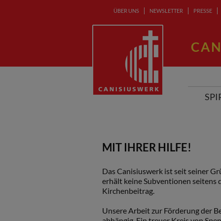
ÜBER UNS
NEWSLETTER
PRESSE
CAN
SPI
MIT IHRER HILFE!
Das Canisiuswerk ist seit seiner G
erhält keine Subventionen seitens 
Kirchenbeitrag.
Unsere Arbeit zur Förderung der B
abhängig. Ein treuer Kreis von Spen