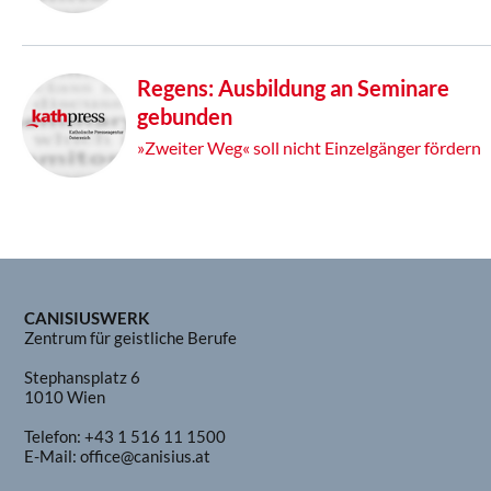
Regens: Ausbildung an Seminare
gebunden
»Zweiter Weg« soll nicht Einzelgänger fördern
CANISIUSWERK
Zentrum für geistliche Berufe
Stephansplatz 6
1010 Wien
Telefon:
+43 1 516 11 1500
E-Mail:
office@canisius.at