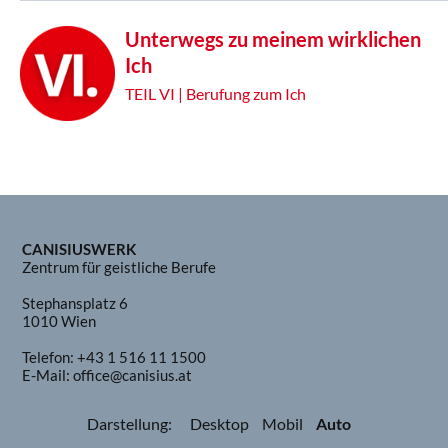
Unterwegs zu meinem wirklichen
Ich
TEIL VI | Berufung zum Ich
CANISIUSWERK
Zentrum für geistliche Berufe
Stephansplatz 6
1010 Wien
Telefon:
+43 1 516 11 1500
E-Mail:
office@canisius.at
Darstellung:
Desktop
Mobil
Auto