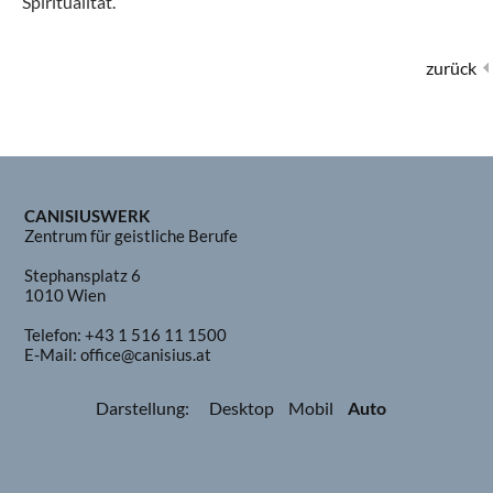
Spiritualität.
zurück
CANISIUSWERK
Zentrum für geistliche Berufe
Stephansplatz 6
1010 Wien
Telefon:
+43 1 516 11 1500
E-Mail:
office@canisius.at
Darstellung:
Desktop
Mobil
Auto