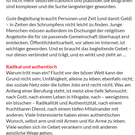
ist nicht mehr selbstverständlich und plausibel, die Biografien
sind komplexer und die Suche langwieriger geworden.
Gute Begleitung braucht Personen und Zeit (und damit Geld)
– in Zeiten des Schrumpfens nicht leicht zu finden. Junge
Menschen müssen außerdem im Dschungel der religiösen
Angebote die für sie passende Gemeinschaft überhaupt erst
entdecken; Öffentlichkeitsarbeit, vor allem im Internet, ist
wichtiger geworden. Und es braucht das begleitende Gebet –
nur dieses verbindet und trägt, und es wirkt und zieht an …
Radikal und authentisch
Warum tritt man ein? Flucht vor der bösen Welt kann der
Grund nicht sein; Unfähigkeit, alleine zu leben, ebenfalls nicht;
das soziale Netz oder die tollen Jobs erst recht nicht. Was am
Anfang einer Berufung steht, ist meist eine tiefe Sehnsucht:
nach Gott, nach einem Leben in Hingabe, nach – wenigstens
ein bisschen – Radikalität und Authentizität, nach einem
fruchtbaren Dienst, nach einem tiefen Miteinander mit
anderen. Viele Interessierte haben einen authentischen
Wunsch, selbst arm und mit Armen und für Arme zu leben.
Viele wollen sich im Gebet verankern und mit anderen
geistliche Wege gehen.