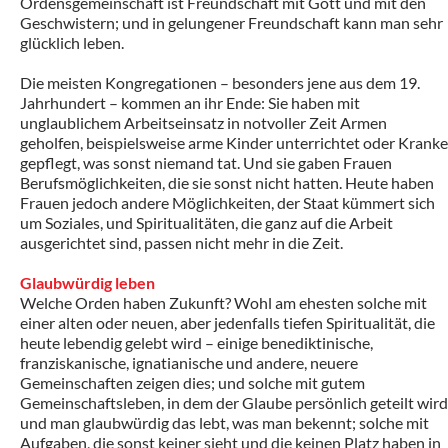
Ordensgemeinschaft ist Freundschaft mit Gott und mit den
Geschwistern; und in gelungener Freundschaft kann man sehr
glücklich leben.
Die meisten Kongregationen – besonders jene aus dem 19.
Jahrhundert – kommen an ihr Ende: Sie haben mit
unglaublichem Arbeitseinsatz in notvoller Zeit Armen
geholfen, beispielsweise arme Kinder unterrichtet oder Kranke
gepflegt, was sonst niemand tat. Und sie gaben Frauen
Berufsmöglichkeiten, die sie sonst nicht hatten. Heute haben
Frauen jedoch andere Möglichkeiten, der Staat kümmert sich
um Soziales, und Spiritualitäten, die ganz auf die Arbeit
ausgerichtet sind, passen nicht mehr in die Zeit.
Glaubwürdig leben
Welche Orden haben Zukunft? Wohl am ehesten solche mit
einer alten oder neuen, aber jedenfalls tiefen Spiritualität, die
heute lebendig gelebt wird – einige benediktinische,
franziskanische, ignatianische und andere, neuere
Gemeinschaften zeigen dies; und solche mit gutem
Gemeinschaftsleben, in dem der Glaube persönlich geteilt wird
und man glaubwürdig das lebt, was man bekennt; solche mit
Aufgaben, die sonst keiner sieht und die keinen Platz haben in