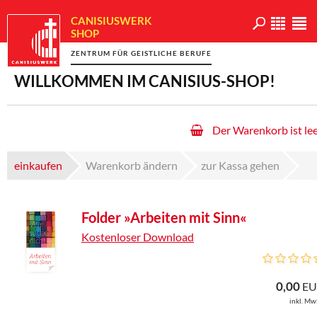
CANISIUSWERK
SHOP
ZENTRUM FÜR GEISTLICHE BERUFE
WILLKOMMEN IM CANISIUS-SHOP!
Der Warenkorb ist lee
einkaufen
Warenkorb ändern
zur Kassa gehen
Folder »Arbeiten mit Sinn«
Kostenloser Download
0,00
EU
inkl. Mw