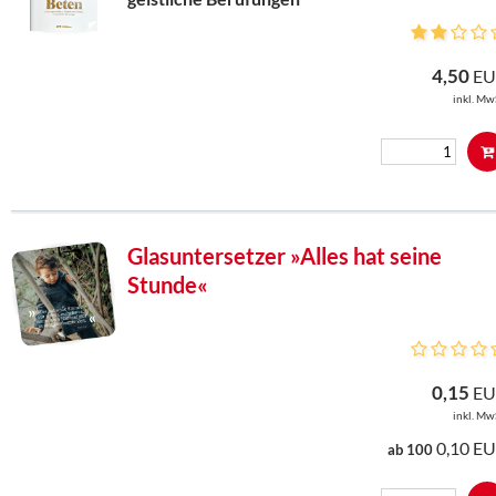
4,50
EU
inkl. Mw
Glasuntersetzer »Alles hat seine
Stunde«
0,15
EU
inkl. Mw
0,10 E
ab 100