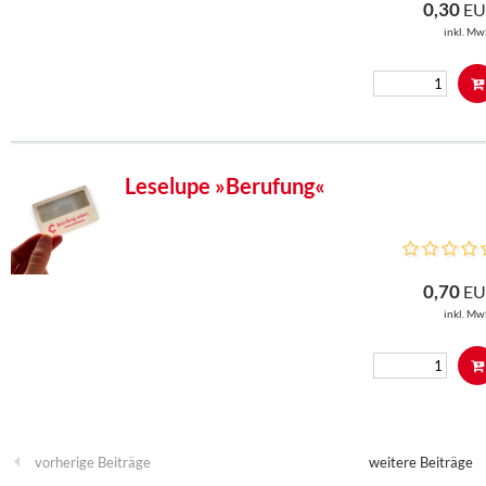
0,30
EU
inkl. Mw
Leselupe »Berufung«
0,70
EU
inkl. Mw
vorherige Beiträge
weitere Beiträge