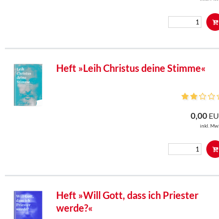
Heft »Leih Christus deine Stimme«
0,00
EU
inkl. Mw
Heft »Will Gott, dass ich Priester
werde?«