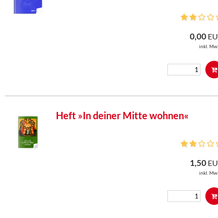
0,00
EU
inkl. Mw
Heft »In deiner Mitte wohnen«
1,50
EU
inkl. Mw