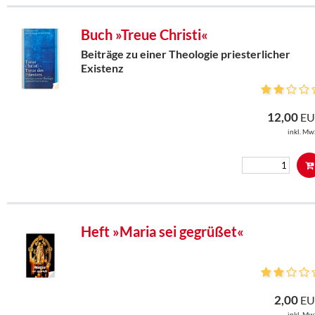
Buch »Treue Christi«
Beiträge zu einer Theologie priesterlicher
Existenz
12,00
EU
inkl. Mw
Heft »Maria sei gegrüßet«
2,00
EU
inkl. Mw