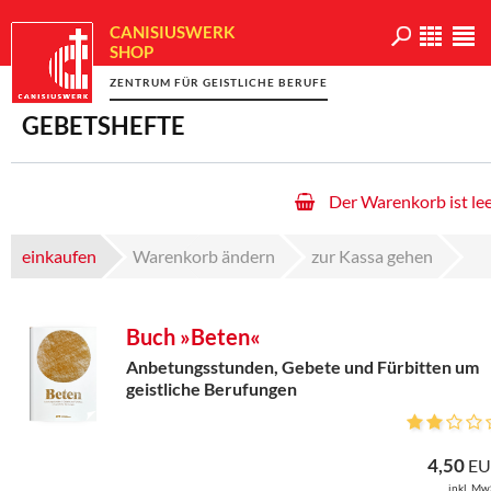
CANISIUSWERK
SHOP
ZENTRUM FÜR GEISTLICHE BERUFE
GEBETSHEFTE
Der Warenkorb ist lee
einkaufen
Warenkorb ändern
zur Kassa gehen
Buch »Beten«
Anbetungsstunden, Gebete und Fürbitten um
geistliche Berufungen
4,50
EU
inkl. Mw