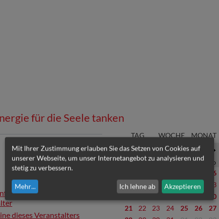
nergie für die Seele tanken
TAG
WOCHE
MONAT
Mit Ihrer Zustimmung erlauben Sie das Setzen von Cookies auf
Juli 25
unserer Webseite, um unser Internetangebot zu analysieren und
Mo
Di
Mi
Do
Fr
Sa
So
stetig zu verbessern.
30
01
02
03
04
05
06
07
08
09
10
11
12
13
Mehr
...
Ich lehne ab
Akzeptieren
Informationen zum
14
15
16
17
18
19
20
lter
21
22
23
24
25
26
27
mine dieses Veranstalters