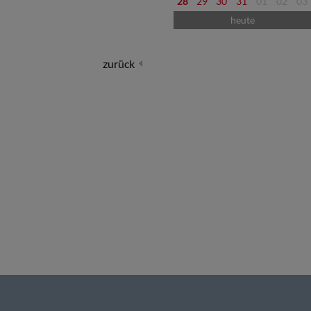
28
29
30
31
01
02
03
heute
zurück