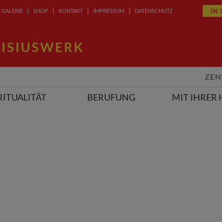
IN
GALERIE
SHOP
KONTAKT
IMPRESSUM
DATENSCHUTZ
ISIUSWERK
ZEN
RITUALITÄT
BERUFUNG
MIT IHRER 