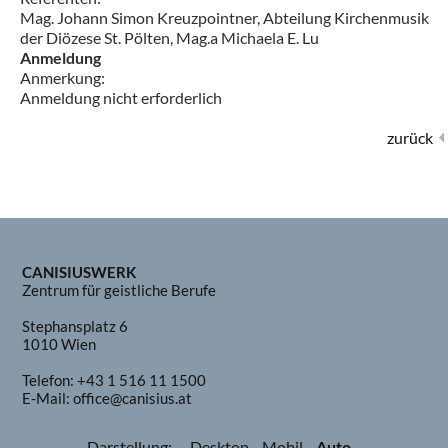
Mag. Johann Simon Kreuzpointner, Abteilung Kirchenmusik
der Diözese St. Pölten, Mag.a Michaela E. Lu
Anmeldung
Anmerkung:
Anmeldung nicht erforderlich
zurück
CANISIUSWERK
Zentrum für geistliche Berufe
Stephansplatz 6
1010 Wien
Telefon:
+43 1 516 11 1500
E-Mail:
office@canisius.at
Darstellung:
Desktop
Mobil
Auto