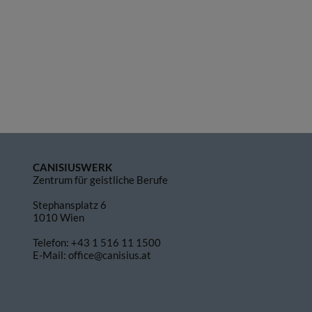
CANISIUSWERK
Zentrum für geistliche Berufe
Stephansplatz 6
1010 Wien
Telefon:
+43 1 516 11 1500
E-Mail:
office@canisius.at