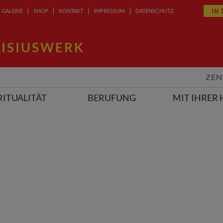
IN
GALERIE
SHOP
KONTAKT
IMPRESSUM
DATENSCHUTZ
ISIUSWERK
ZEN
RITUALITÄT
BERUFUNG
MIT IHRER 