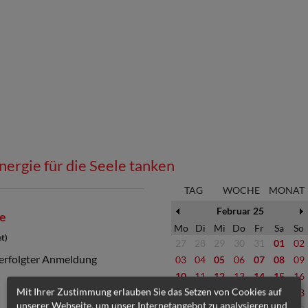
nergie für die Seele tanken
TAG
WOCHE
MONAT
Februar 25
ne
Mo
Di
Mi
Do
Fr
Sa
So
t)
27
28
29
30
31
01
02
 erfolgter Anmeldung
03
04
05
06
07
08
09
10
11
12
13
14
15
16
Mit Ihrer Zustimmung erlauben Sie das Setzen von Cookies auf
17
18
19
20
21
22
23
unserer Webseite, um unser Internetangebot zu analysieren und