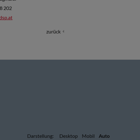
8 202
dsp.at
zurück
Darstellung:
Desktop
Mobil
Auto