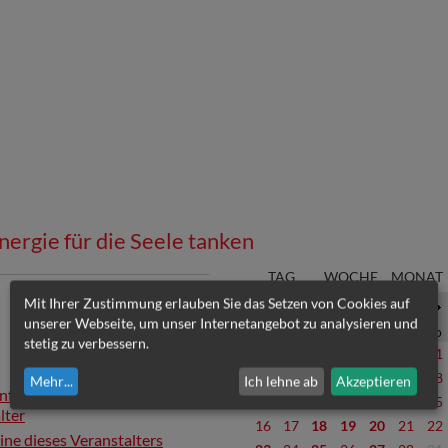
nergie für die Seele tanken
TAG
WOCHE
MONAT
Mit Ihrer Zustimmung erlauben Sie das Setzen von Cookies auf
Februar 26
unserer Webseite, um unser Internetangebot zu analysieren und
Mo
Di
Mi
Do
Fr
Sa
So
stetig zu verbessern.
26
27
28
29
30
31
01
02
03
04
05
06
07
08
Mehr
...
Ich lehne ab
Akzeptieren
Informationen zum
09
10
11
12
13
14
15
lter
16
17
18
19
20
21
22
mine dieses Veranstalters