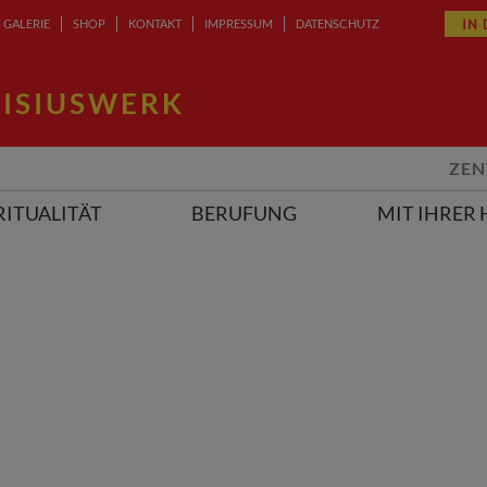
IN
GALERIE
SHOP
KONTAKT
IMPRESSUM
DATENSCHUTZ
ISIUSWERK
ZEN
RITUALITÄT
BERUFUNG
MIT IHRER 