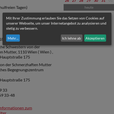
26
27
28
29
30
31
01
hulfreien Tagen)
heute
Mit Ihrer Zustimmung erlauben Sie das Setzen von Cookies auf
unserer Webseite, um unser Internetangebot zu analysieren und
stetig zu verbessern.
Mehr
...
Ich lehne ab
Akzeptieren
18.00 Uhr
bis
19.00 Uhr
che Schwestern von der
n Mutter, 1110 Wien ( Wien ) ,
 Hauptstraße 175
on der Schmerzhaften Mutter
sches Begegnungszentrum
 Hauptstraße 175
9 33
69 33-48
Informationen zum
lter