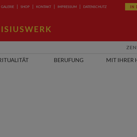
IN
GALERIE
SHOP
KONTAKT
IMPRESSUM
DATENSCHUTZ
ISIUSWERK
ZEN
RITUALITÄT
BERUFUNG
MIT IHRER 