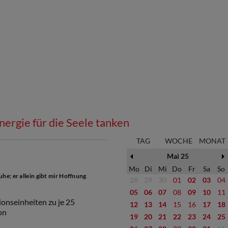
nergie für die Seele tanken
TAG
WOCHE
MONAT
Mai 25
Mo
Di
Mi
Do
Fr
Sa
So
he; er allein gibt mir Hoffnung
28
29
30
01
02
03
04
05
06
07
08
09
10
11
onseinheiten zu je 25
12
13
14
15
16
17
18
on
19
20
21
22
23
24
25