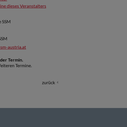
mine dieses Veranstalters
ie SSM
 SSM
sm-austria.at
nder Termin.
eiteren Termine.
zurück