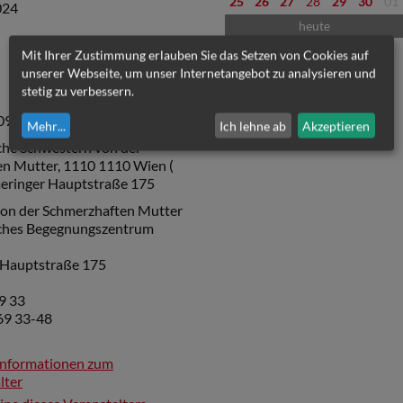
25
26
27
28
29
30
01
2024
heute
Mit Ihrer Zustimmung erlauben Sie das Setzen von Cookies auf
unserer Webseite, um unser Internetangebot zu analysieren und
stetig zu verbessern.
09.30 Uhr
bis
10.30 Uhr
Mehr
...
Ich lehne ab
Akzeptieren
che Schwestern von der
n Mutter, 1110 1110 Wien (
meringer Hauptstraße 175
on der Schmerzhaften Mutter
sches Begegnungszentrum
 Hauptstraße 175
9 33
69 33-48
Informationen zum
lter