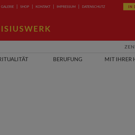
IN
GALERIE
SHOP
KONTAKT
IMPRESSUM
DATENSCHUTZ
ISIUSWERK
ZEN
RITUALITÄT
BERUFUNG
MIT IHRER 