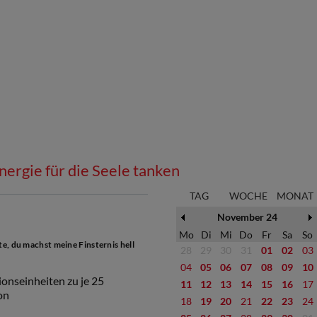
nergie für die Seele tanken
TAG
WOCHE
MONAT
November 24
Mo
Di
Mi
Do
Fr
Sa
So
te, du machst meine Finsternis hell
28
29
30
31
01
02
03
04
05
06
07
08
09
10
onseinheiten zu je 25
11
12
13
14
15
16
17
on
18
19
20
21
22
23
24