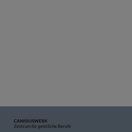
CANISIUSWERK
Zentrum für geistliche Berufe