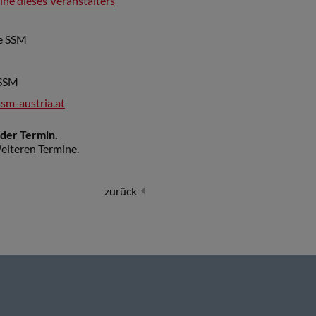
mine dieses Veranstalters
ie SSM
 SSM
sm-austria.at
nder Termin.
eiteren Termine.
zurück