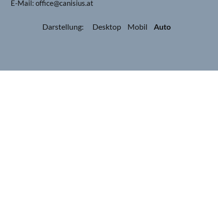
E-Mail:
office@canisius.at
Darstellung:
Desktop
Mobil
Auto