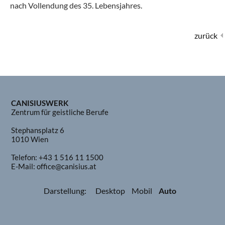
nach Vollendung des 35. Lebensjahres.
zurück
CANISIUSWERK
Zentrum für geistliche Berufe
Stephansplatz 6
1010 Wien
Telefon:
+43 1 516 11 1500
E-Mail:
office@canisius.at
Darstellung:
Desktop
Mobil
Auto