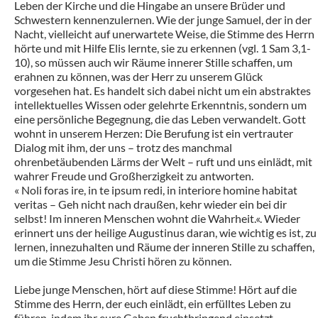
Leben der Kirche und die Hingabe an unsere Brüder und
Schwestern kennenzulernen. Wie der junge Samuel, der in der
Nacht, vielleicht auf unerwartete Weise, die Stimme des Herrn
hörte und mit Hilfe Elis lernte, sie zu erkennen (vgl. 1 Sam 3,1-
10), so müssen auch wir Räume innerer Stille schaffen, um
erahnen zu können, was der Herr zu unserem Glück
vorgesehen hat. Es handelt sich dabei nicht um ein abstraktes
intellektuelles Wissen oder gelehrte Erkenntnis, sondern um
eine persönliche Begegnung, die das Leben verwandelt. Gott
wohnt in unserem Herzen: Die Berufung ist ein vertrauter
Dialog mit ihm, der uns – trotz des manchmal
ohrenbetäubenden Lärms der Welt – ruft und uns einlädt, mit
wahrer Freude und Großherzigkeit zu antworten.
« Noli foras ire, in te ipsum redi, in interiore homine habitat
veritas – Geh nicht nach draußen, kehr wieder ein bei dir
selbst! Im inneren Menschen wohnt die Wahrheit.«. Wieder
erinnert uns der heilige Augustinus daran, wie wichtig es ist, zu
lernen, innezuhalten und Räume der inneren Stille zu schaffen,
um die Stimme Jesu Christi hören zu können.
Liebe junge Menschen, hört auf diese Stimme! Hört auf die
Stimme des Herrn, der euch einlädt, ein erfülltes Leben zu
führen, indem ihr eure Gaben fruchtbringend einsetzt