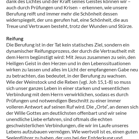
dank des Lichtes und der Kraft seines Geistes können wir –
auch durch Prüfungen und Krisen – erkennen, wie unsere
Berufung reift und immer mehr die Schönheit dessen
widerspiegelt, der uns gerufen hat, eine Schönheit, die aus
Treue und Vertrauen besteht, trotz der Wunden und Stürze.
Reifung
Die Berufung ist in der Tat kein statisches Ziel, sondern ein
dynamischer Reifungsprozess, der durch die Vertrautheit mit
dem Herrn begünstigt wird: Mit Jesus zusammen zu sein, den
Heiligen Geist in den Herzen und in den Lebenssituationen
wirken zu lassen und alles im Licht der empfangenen Gabe neu
zu betrachten, das bedeutet, in der Berufung zu wachsen.
Wie der Weinstock und die Reben (vgl. Joh 15,1-8) so muss
sich unser ganzes Leben in einer starken und wesentlichen
Verbindung mit dem Herrn verwirklichen, sodass es durch
Prüfungen und notwendigen Beschnitt zu einer immer
volleren Antwort auf seinen Ruf wird. Die „Orte“, an denen sich
der Wille Gottes am deutlichsten offenbart und wir seine
unendliche Liebe erfahren, sind oftmals die echten
geschwisterlichen Verbindungen, die wir im Laufe unseres
Lebens aufzubauen vermögen. Wie wertvoll ist es, einen guten
Seelenführer zu haben, der uns bei der Entdeckung und