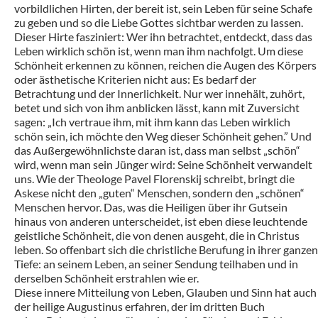
vorbildlichen Hirten, der bereit ist, sein Leben für seine Schafe
zu geben und so die Liebe Gottes sichtbar werden zu lassen.
Dieser Hirte fasziniert: Wer ihn betrachtet, entdeckt, dass das
Leben wirklich schön ist, wenn man ihm nachfolgt. Um diese
Schönheit erkennen zu können, reichen die Augen des Körpers
oder ästhetische Kriterien nicht aus: Es bedarf der
Betrachtung und der Innerlichkeit. Nur wer innehält, zuhört,
betet und sich von ihm anblicken lässt, kann mit Zuversicht
sagen: „Ich vertraue ihm, mit ihm kann das Leben wirklich
schön sein, ich möchte den Weg dieser Schönheit gehen.” Und
das Außergewöhnlichste daran ist, dass man selbst „schön“
wird, wenn man sein Jünger wird: Seine Schönheit verwandelt
uns. Wie der Theologe Pavel Florenskij schreibt, bringt die
Askese nicht den „guten“ Menschen, sondern den „schönen“
Menschen hervor. Das, was die Heiligen über ihr Gutsein
hinaus von anderen unterscheidet, ist eben diese leuchtende
geistliche Schönheit, die von denen ausgeht, die in Christus
leben. So offenbart sich die christliche Berufung in ihrer ganzen
Tiefe: an seinem Leben, an seiner Sendung teilhaben und in
derselben Schönheit erstrahlen wie er.
Diese innere Mitteilung von Leben, Glauben und Sinn hat auch
der heilige Augustinus erfahren, der im dritten Buch