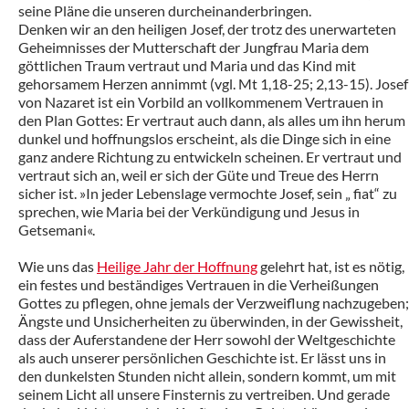
seine Pläne die unseren durcheinanderbringen.
Denken wir an den heiligen Josef, der trotz des unerwarteten
Geheimnisses der Mutterschaft der Jungfrau Maria dem
göttlichen Traum vertraut und Maria und das Kind mit
gehorsamem Herzen annimmt (vgl. Mt 1,18-25; 2,13-15). Josef
von Nazaret ist ein Vorbild an vollkommenem Vertrauen in
den Plan Gottes: Er vertraut auch dann, als alles um ihn herum
dunkel und hoffnungslos erscheint, als die Dinge sich in eine
ganz andere Richtung zu entwickeln scheinen. Er vertraut und
vertraut sich an, weil er sich der Güte und Treue des Herrn
sicher ist. »In jeder Lebenslage vermochte Josef, sein „ fiat“ zu
sprechen, wie Maria bei der Verkündigung und Jesus in
Getsemani«.
Wie uns das
Heilige Jahr der Hoffnung
gelehrt hat, ist es nötig,
ein festes und beständiges Vertrauen in die Verheißungen
Gottes zu pflegen, ohne jemals der Verzweiflung nachzugeben;
Ängste und Unsicherheiten zu überwinden, in der Gewissheit,
dass der Auferstandene der Herr sowohl der Weltgeschichte
als auch unserer persönlichen Geschichte ist. Er lässt uns in
den dunkelsten Stunden nicht allein, sondern kommt, um mit
seinem Licht all unsere Finsternis zu vertreiben. Und gerade