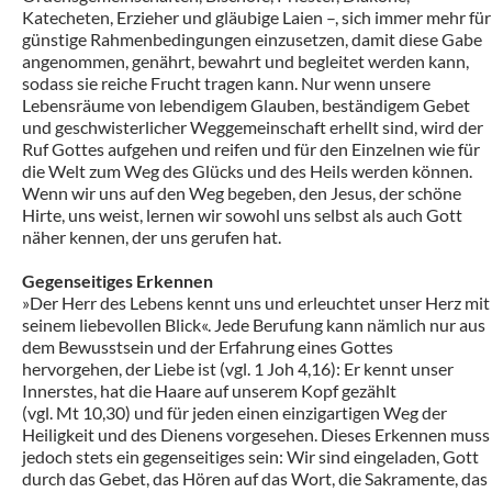
Katecheten, Erzieher und gläubige Laien –, sich immer mehr für
günstige Rahmenbedingungen einzusetzen, damit diese Gabe
angenommen, genährt, bewahrt und begleitet werden kann,
sodass sie reiche Frucht tragen kann. Nur wenn unsere
Lebensräume von lebendigem Glauben, beständigem Gebet
und geschwisterlicher Weggemeinschaft erhellt sind, wird der
Ruf Gottes aufgehen und reifen und für den Einzelnen wie für
die Welt zum Weg des Glücks und des Heils werden können.
Wenn wir uns auf den Weg begeben, den Jesus, der schöne
Hirte, uns weist, lernen wir sowohl uns selbst als auch Gott
näher kennen, der uns gerufen hat.
Gegenseitiges Erkennen
»Der Herr des Lebens kennt uns und erleuchtet unser Herz mit
seinem liebevollen Blick«. Jede Berufung kann nämlich nur aus
dem Bewusstsein und der Erfahrung eines Gottes
hervorgehen, der Liebe ist (vgl. 1 Joh 4,16): Er kennt unser
Innerstes, hat die Haare auf unserem Kopf gezählt
(vgl. Mt 10,30) und für jeden einen einzigartigen Weg der
Heiligkeit und des Dienens vorgesehen. Dieses Erkennen muss
jedoch stets ein gegenseitiges sein: Wir sind eingeladen, Gott
durch das Gebet, das Hören auf das Wort, die Sakramente, das