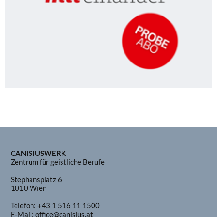
CANISIUSWERK
Zentrum für geistliche Berufe
Stephansplatz 6
1010 Wien
Telefon:
+43 1 516 11 1500
E-Mail:
office@canisius.at