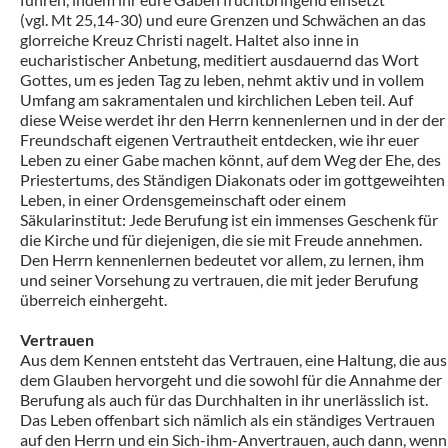
(vgl. Mt 25,14-30) und eure Grenzen und Schwächen an das
glorreiche Kreuz Christi nagelt. Haltet also inne in
eucharistischer Anbetung, meditiert ausdauernd das Wort
Gottes, um es jeden Tag zu leben, nehmt aktiv und in vollem
Umfang am sakramentalen und kirchlichen Leben teil. Auf
diese Weise werdet ihr den Herrn kennenlernen und in der der
Freundschaft eigenen Vertrautheit entdecken, wie ihr euer
Leben zu einer Gabe machen könnt, auf dem Weg der Ehe, des
Priestertums, des Ständigen Diakonats oder im gottgeweihten
Leben, in einer Ordensgemeinschaft oder einem
Säkularinstitut: Jede Berufung ist ein immenses Geschenk für
die Kirche und für diejenigen, die sie mit Freude annehmen.
Den Herrn kennenlernen bedeutet vor allem, zu lernen, ihm
und seiner Vorsehung zu vertrauen, die mit jeder Berufung
überreich einhergeht.
Vertrauen
Aus dem Kennen entsteht das Vertrauen, eine Haltung, die aus
dem Glauben hervorgeht und die sowohl für die Annahme der
Berufung als auch für das Durchhalten in ihr unerlässlich ist.
Das Leben offenbart sich nämlich als ein ständiges Vertrauen
auf den Herrn und ein Sich-ihm-Anvertrauen, auch dann, wenn