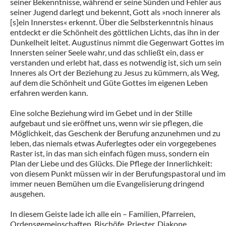
seiner Bekenntnisse, während er seine Sünden und Fehler aus
seiner Jugend darlegt und bekennt, Gott als »noch innerer als
[s]ein Innerstes« erkennt. Über die Selbsterkenntnis hinaus
entdeckt er die Schönheit des göttlichen Lichts, das ihn in der
Dunkelheit leitet. Augustinus nimmt die Gegenwart Gottes im
Innersten seiner Seele wahr, und das schließt ein, dass er
verstanden und erlebt hat, dass es notwendig ist, sich um sein
Inneres als Ort der Beziehung zu Jesus zu kümmern, als Weg,
auf dem die Schönheit und Güte Gottes im eigenen Leben
erfahren werden kann.
Eine solche Beziehung wird im Gebet und in der Stille
aufgebaut und sie eröffnet uns, wenn wir sie pflegen, die
Möglichkeit, das Geschenk der Berufung anzunehmen und zu
leben, das niemals etwas Auferlegtes oder ein vorgegebenes
Raster ist, in das man sich einfach fügen muss, sondern ein
Plan der Liebe und des Glücks. Die Pflege der Innerlichkeit:
von diesem Punkt müssen wir in der Berufungspastoral und im
immer neuen Bemühen um die Evangelisierung dringend
ausgehen.
In diesem Geiste lade ich alle ein – Familien, Pfarreien,
Ordensgemeinschaften, Bischöfe, Priester, Diakone,