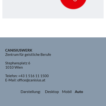
CANISIUSWERK
Zentrum für geistliche Berufe
Stephansplatz 6
1010 Wien
Telefon:
+43 1 516 11 1500
E-Mail:
office@canisius.at
Darstellung:
Desktop
Mobil
Auto