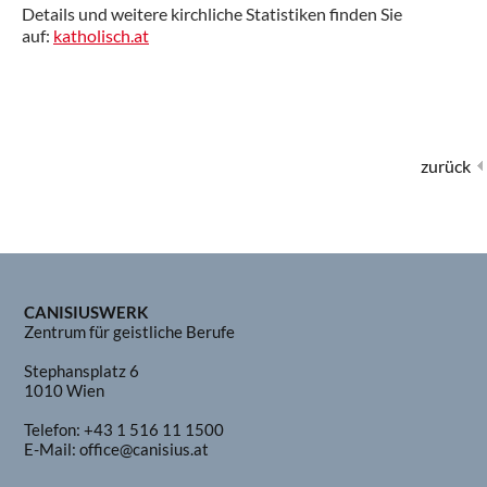
Details und weitere kirchliche Statistiken finden Sie
auf:
katholisch.at
zurück
CANISIUSWERK
Zentrum für geistliche Berufe
Stephansplatz 6
1010 Wien
Telefon:
+43 1 516 11 1500
E-Mail:
office@canisius.at