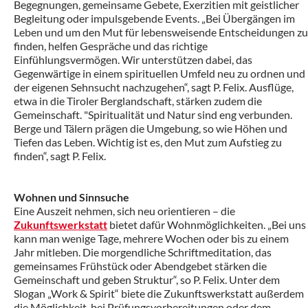
Begegnungen, gemeinsame Gebete, Exerzitien mit geistlicher
Begleitung oder impulsgebende Events. „Bei Übergängen im
Leben und um den Mut für lebensweisende Entscheidungen zu
finden, helfen Gespräche und das richtige
Einfühlungsvermögen. Wir unterstützen dabei, das
Gegenwärtige in einem spirituellen Umfeld neu zu ordnen und
der eigenen Sehnsucht nachzugehen“, sagt P. Felix. Ausflüge,
etwa in die Tiroler Berglandschaft, stärken zudem die
Gemeinschaft. "Spiritualität und Natur sind eng verbunden.
Berge und Tälern prägen die Umgebung, so wie Höhen und
Tiefen das Leben. Wichtig ist es, den Mut zum Aufstieg zu
finden“, sagt P. Felix.
Wohnen und Sinnsuche
Eine Auszeit nehmen, sich neu orientieren – die
Zukunftswerkstatt
bietet dafür Wohnmöglichkeiten. „Bei uns
kann man wenige Tage, mehrere Wochen oder bis zu einem
Jahr mitleben. Die morgendliche Schriftmeditation, das
gemeinsames Frühstück oder Abendgebet stärken die
Gemeinschaft und geben Struktur“, so P. Felix. Unter dem
Slogan „Work & Spirit“ biete die Zukunftswerkstatt außerdem
die Möglichkeit, bei Prüfungsvorbereitungen oder dem