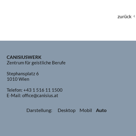
zurück
CANISIUSWERK
Zentrum für geistliche Berufe
Stephansplatz 6
1010 Wien
Telefon:
+43 1 516 11 1500
E-Mail:
office@canisius.at
Darstellung:
Desktop
Mobil
Auto