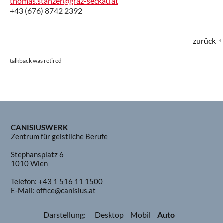
thomas.stanzer@graz-seckau.at
+43 (676) 8742 2392
zurück
talkback was retired
CANISIUSWERK
Zentrum für geistliche Berufe
Stephansplatz 6
1010 Wien
Telefon:
+43 1 516 11 1500
E-Mail:
office@canisius.at
Darstellung:
Desktop
Mobil
Auto