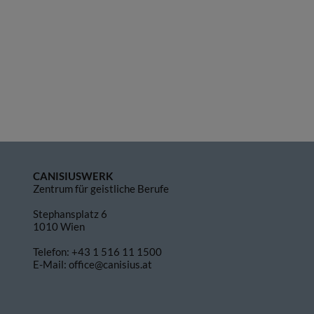
CANISIUSWERK
Zentrum für geistliche Berufe
Stephansplatz 6
1010 Wien
Telefon:
+43 1 516 11 1500
E-Mail:
office@canisius.at