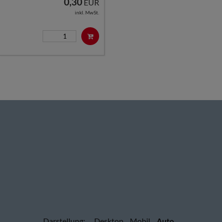
0,30
EUR
inkl. MwSt.
Darstellung:
Desktop
Mobil
Auto