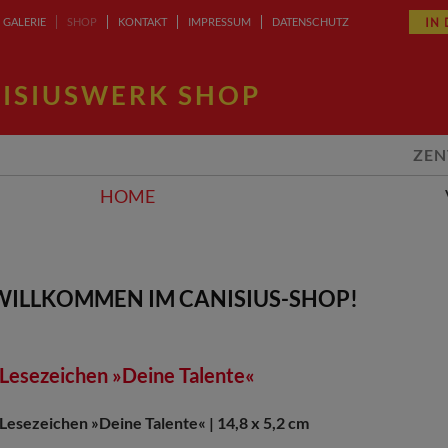
IN
GALERIE
SHOP
KONTAKT
IMPRESSUM
DATENSCHUTZ
ISIUSWERK SHOP
ZEN
HOME
WILLKOMMEN IM CANISIUS-SHOP!
Lesezeichen »Deine Talente«
Lesezeichen »Deine Talente« | 14,8 x 5,2 cm