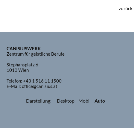
zurück
CANISIUSWERK
Zentrum für geistliche Berufe
Stephansplatz 6
1010 Wien
Telefon:
+43 1 516 11 1500
E-Mail:
office@canisius.at
Darstellung:
Desktop
Mobil
Auto